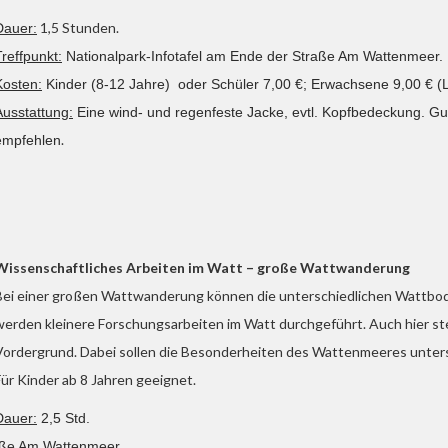
1,5 Stunden.
Dauer:
Treffpunkt:
Nationalpark-Infotafel am Ende der Straße Am Wattenmeer.
Kosten:
Kinder (8-12 Jahre) oder Schüler 7,00 €; Erwachsene 9,00 € (Le
Ausstattung:
Eine wind- und regenfeste Jacke, evtl. Kopfbedeckung. Gu
.
empfehlen
Wissenschaftliches Arbeiten im Watt – große Wattwanderung
Bei einer großen Wattwanderung können die unterschiedlichen Wattbod
werden kleinere Forschungsarbeiten im Watt durchgeführt. Auch hier ste
Vordergrund. Dabei sollen die Besonderheiten des Wattenmeeres unter
Für Kinder ab 8 Jahren geeignet.
Dauer:
2,5 Std.
raße Am Wattenmeer.