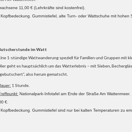
wachsene 11,00 € (Lehrkräfte sind kostenfrei).
. Kopfbedeckung. Gummistiefel, alte Turn- oder Wattschuhe mit hohen S
Butscherstunde im Watt
Eine 1-stündige Wattwanderung speziell für Familien und Gruppen mit kl
Hier geht es hauptsächlich um das Watterlebnis – mit Sieben, Bechergl
„gebutschert“, also herum gematscht.
1 Stunde.
Dauer:
Treffpunkt:
Nationalpark-Infotafel am Ende der Straße Am Wattenmeer.
00 €.
l. Kopfbedeckung. Gummistiefel sind nur bei kalten Temperaturen zu e