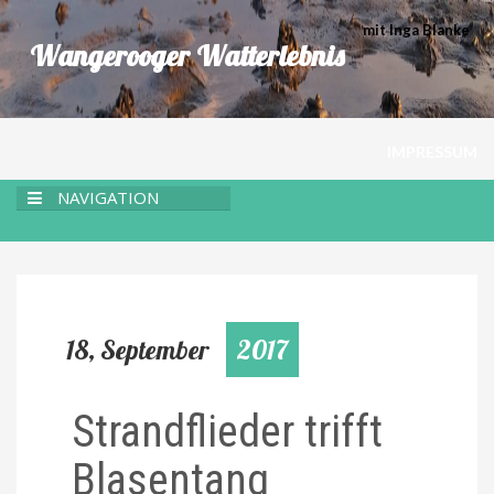
mit Inga Blanke
Wangerooger Watterlebnis
IMPRESSUM
NAVIGATION
18, September
2017
Strandflieder trifft
Blasentang